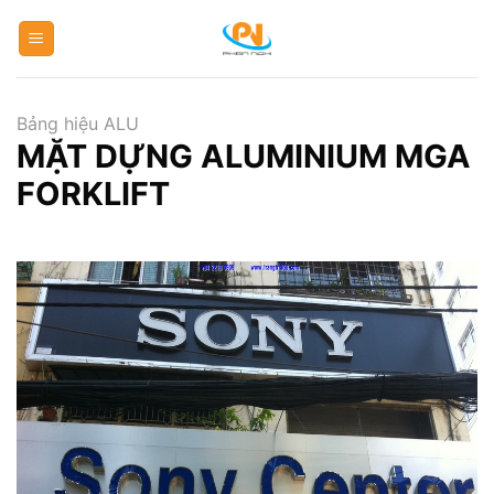
Skip
to
content
Bảng hiệu ALU
MẶT DỰNG ALUMINIUM MGA
FORKLIFT