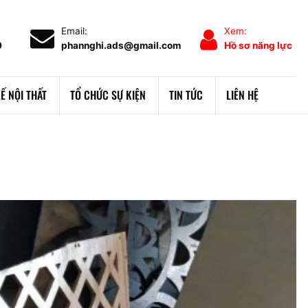
Email:
Xem:
9
phannghi.ads@gmail.com
Hồ sơ năng lực
KẾ NỘI THẤT
TỔ CHỨC SỰ KIỆN
TIN TỨC
LIÊN HỆ