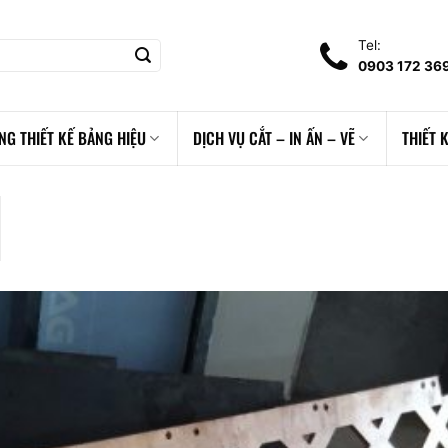
Tel:
0903 172 36
NG THIẾT KẾ BẢNG HIỆU
DỊCH VỤ CẮT – IN ẤN – VẼ
THIẾT 