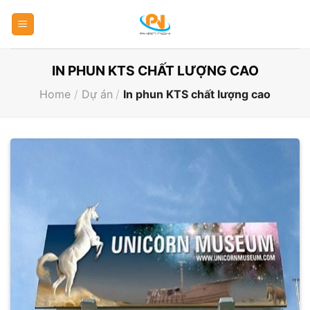
Skip
to
content
IN PHUN KTS CHẤT LƯỢNG CAO
Home
/
Dự án
/
In phun KTS chất lượng cao