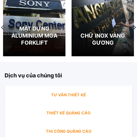
MẶT DỰNG
ALUMINIUM MGA
CHỮ INOX VÀNG
FORKLIFT
GƯƠNG
Dịch vụ của chúng tôi
TƯ VẤN THIẾT KẾ
THIẾT KẾ QUẢNG CÁO
THI CÔNG QUẢNG CÁO